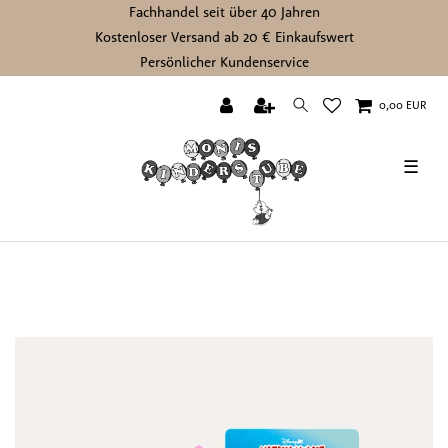
Fachhandel seit über 40 Jahren
Kostenloser Versand ab 20 € Einkaufswert
Persönlicher Kundenservice
0,00 EUR
☰