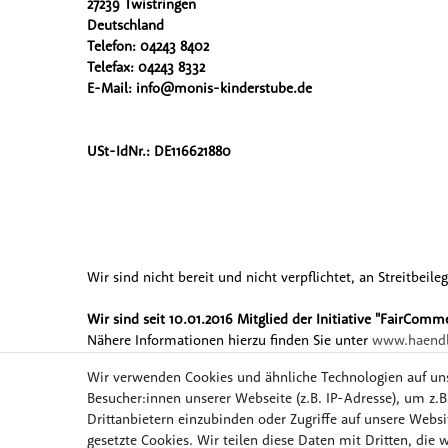
27239 Twistringen
Deutschland
Telefon: 04243 8402
Telefax: 04243 8332
E-Mail: info@monis-kinderstube
.de
USt-IdNr.: DE116621880
Wir sind nicht bereit und nicht verpflichtet, an Streitbei
Wir sind seit
10.01.2016
Mitglied der Initiative "FairComme
Nähere Informationen hierzu finden Sie unter
www.haendl
Wir verwenden Cookies und ähnliche Technologien auf un
Besucher:innen unserer Webseite (z.B. IP-Adresse), um z.B
Drittanbietern einzubinden oder Zugriffe auf unsere Websit
Möbel & Wohnen
Mob
gesetzte Cookies. Wir teilen diese Daten mit Dritten, die 