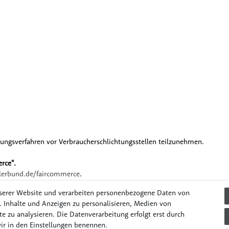
legungsverfahren vor Verbraucherschlichtungsstellen teilzunehmen.
rce".
erbund.de/faircommerce
.
serer Website und verarbeiten personenbezogene Daten von
. Inhalte und Anzeigen zu personalisieren, Medien von
e zu analysieren. Die Datenverarbeitung erfolgt erst durch
il & Unterwegs
Lernen & Spielen
Mode & Accessories
Pflege
wir in den Einstellungen benennen.