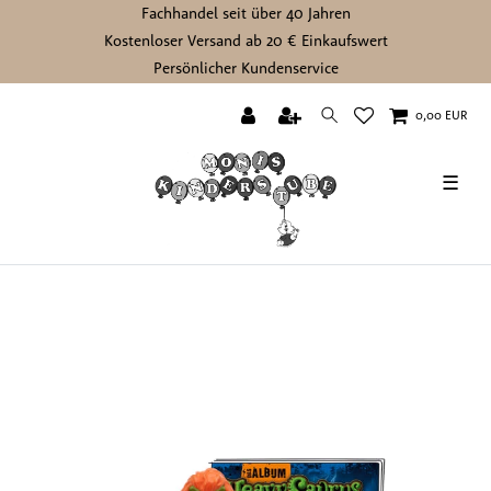
Fachhandel seit über 40 Jahren
Kostenloser Versand ab 20 € Einkaufswert
Persönlicher Kundenservice
0,00 EUR
☰