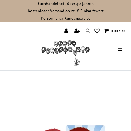
Fachhandel seit über 40 Jahren
Kostenloser Versand ab 20 € Einkaufswert
Persönlicher Kundenservice
0,00 EUR
☰