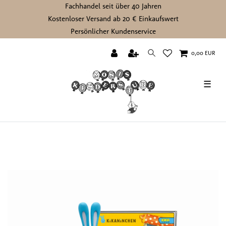
Fachhandel seit über 40 Jahren
Kostenloser Versand ab 20 € Einkaufswert
Persönlicher Kundenservice
0,00 EUR
☰