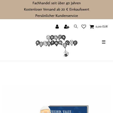
Fachhandel seit über 40 Jahren
Kostenloser Versand ab 20 € Einkaufswert
Persönlicher Kundenservice
0,00 EUR
☰