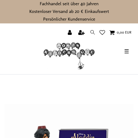
Fachhandel seit über 40 Jahren
Kostenloser Versand ab 20 € Einkaufswert
Persönlicher Kundenservice
0,00 EUR
☰