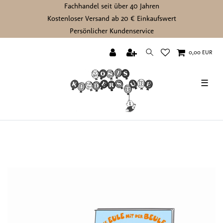
Fachhandel seit über 40 Jahren
Kostenloser Versand ab 20 € Einkaufswert
Persönlicher Kundenservice
0,00 EUR
☰