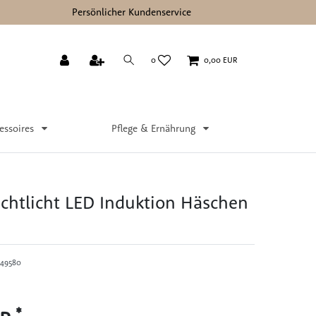
Persönlicher Kundenservice
0
0,00 EUR
essoires
Pflege & Ernährung
chtlicht LED Induktion Häschen
49580
*