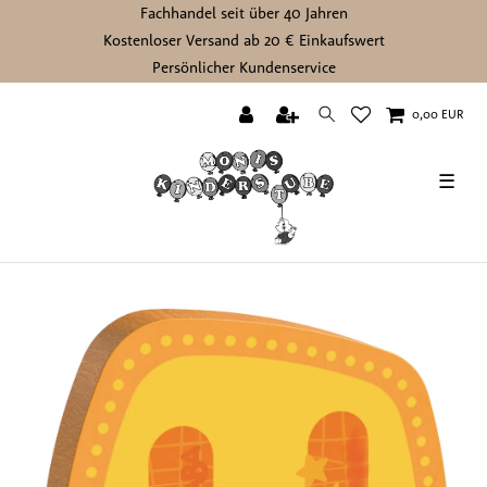
Fachhandel seit über 40 Jahren
Kostenloser Versand ab 20 € Einkaufswert
Persönlicher Kundenservice
0,00 EUR
☰