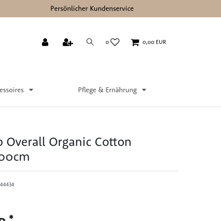
Persönlicher Kundenservice
0
0,00 EUR
essoires
Pflege & Ernährung
p Overall Organic Cotton
 100cm
44434
*