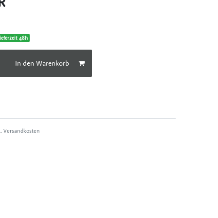
UR
ieferzeit 48h
In den Warenkorb
l.
Versandkosten