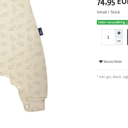
74,95 E
1
Stück
Inhalt
Sofort versandfertig, L
Wunschliste
* inkl. ges. MwSt. zzg