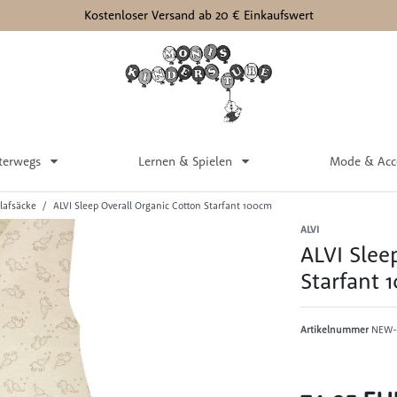
Kostenloser Versand ab 20 € Einkaufswert
terwegs
Lernen & Spielen
Mode & Acc
lafsäcke
ALVI Sleep Overall Organic Cotton Starfant 100cm
ALVI
ALVI Slee
Starfant
Artikelnummer
NEW-