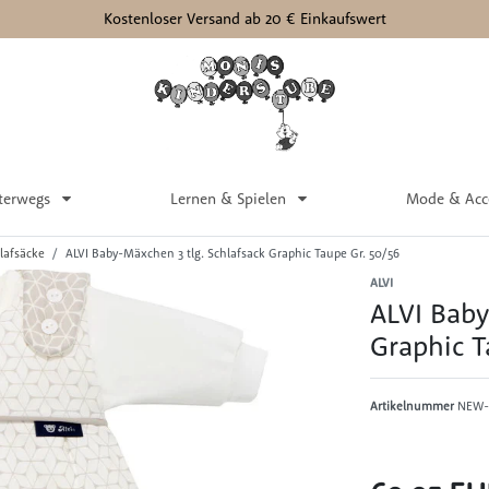
Kostenloser Versand ab 20 € Einkaufswert
terwegs
Lernen & Spielen
Mode & Acc
lafsäcke
ALVI Baby-Mäxchen 3 tlg. Schlafsack Graphic Taupe Gr. 50/56
ALVI
ALVI Baby
Graphic T
Artikelnummer
NEW-