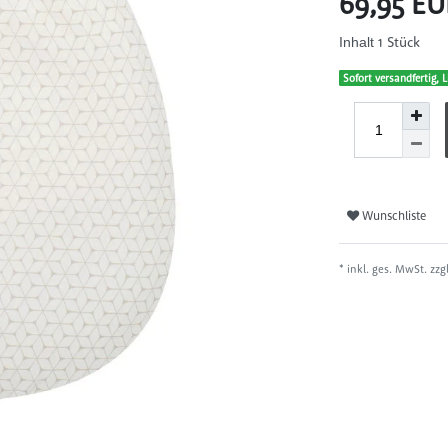
69,95 E
1
Stück
Inhalt
Sofort versandfertig, L
Wunschliste
* inkl. ges. MwSt. zzg