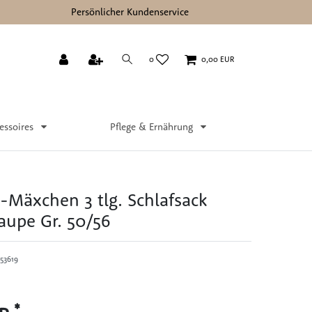
Persönlicher Kundenservice
0
0,00 EUR
essoires
Pflege & Ernährung
-Mäxchen 3 tlg. Schlafsack
aupe Gr. 50/56
53619
*