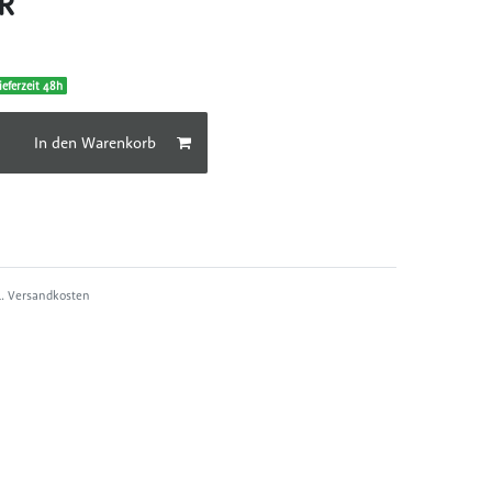
UR
ieferzeit 48h
In den Warenkorb
l.
Versandkosten