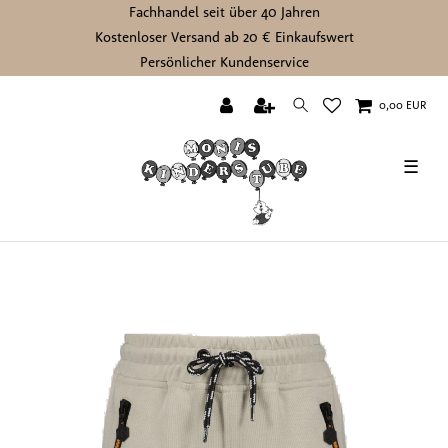
Fachhandel seit über 40 Jahren
Kostenloser Versand ab 20 € Einkaufswert
Persönlicher Kundenservice
0,00 EUR
☰