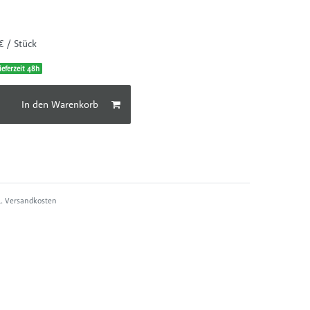
R
€ / Stück
ieferzeit 48h
In den Warenkorb
l.
Versandkosten