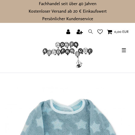
Fachhandel seit über 40 Jahren
Kostenloser Versand ab 20 € Einkaufswert
Persönlicher Kundenservice
0,00 EUR
☰