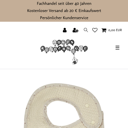
Fachhandel seit über 40 Jahren
Kostenloser Versand ab 20 € Einkaufswert
Persönlicher Kundenservice
0,00 EUR
☰