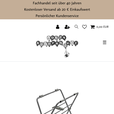
Fachhandel seit über 40 Jahren
Kostenloser Versand ab 20 € Einkaufswert
Persönlicher Kundenservice
0,00 EUR
☰