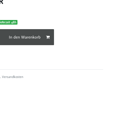
UR
ieferzeit 48h
In den Warenkorb
l.
Versandkosten