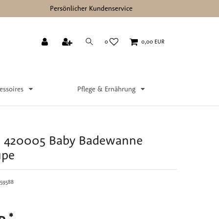
Persönlicher Kundenservice
0
0,00 EUR
essoires
Pflege & Ernährung
 420005 Baby Badewanne
upe
59588
*