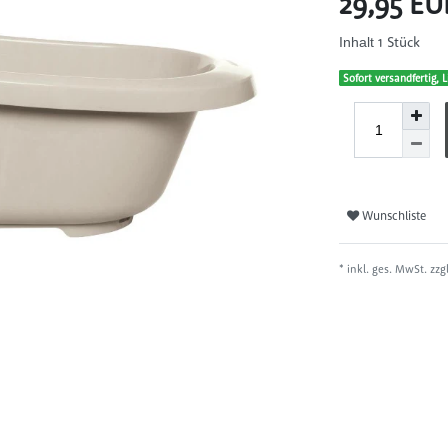
29,95 E
1
Stück
Inhalt
Sofort versandfertig, L
Wunschliste
* inkl. ges. MwSt. zzg