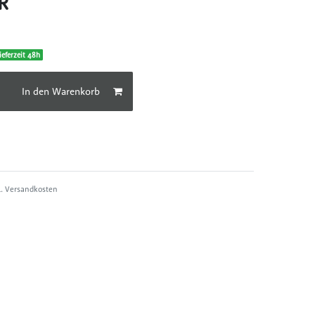
UR
ieferzeit 48h
In den Warenkorb
l.
Versandkosten