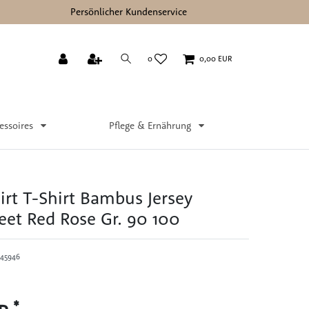
Persönlicher Kundenservice
0
0,00 EUR
essoires
Pflege & Ernährung
irt T-Shirt Bambus Jersey
eet Red Rose Gr. 90 100
45946
*