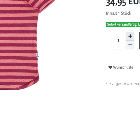
34,95 E
1
Stück
Inhalt
Sofort versandfertig, L
Wunschliste
* inkl. ges. MwSt. zzg