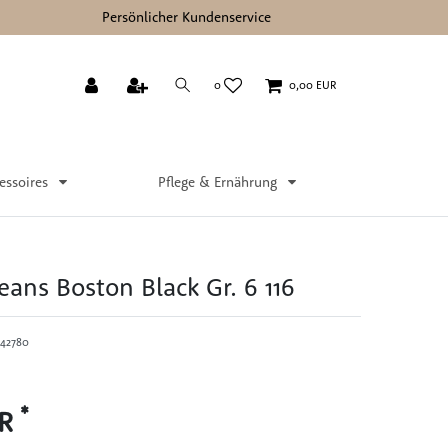
Persönlicher Kundenservice
0
0,00 EUR
essoires
Pflege & Ernährung
eans Boston Black Gr. 6 116
42780
*
UR