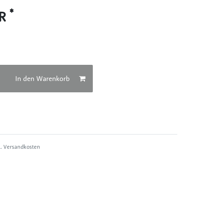
*
UR
In den Warenkorb
l.
Versandkosten