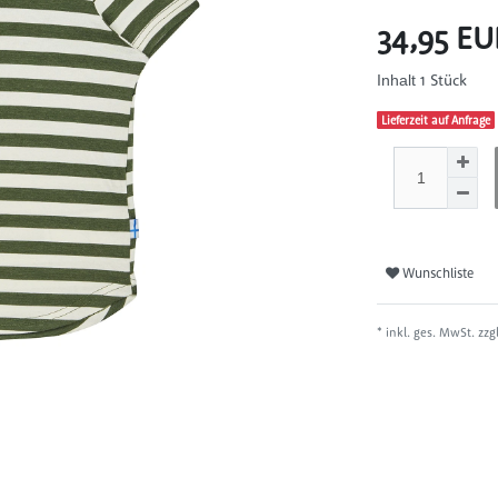
34,95 E
1
Stück
Inhalt
Lieferzeit auf Anfrage
Wunschliste
* inkl. ges. MwSt. zzg