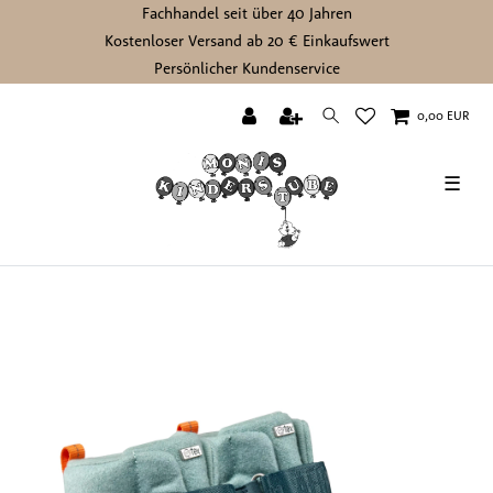
Fachhandel seit über 40 Jahren
Kostenloser Versand ab 20 € Einkaufswert
Persönlicher Kundenservice
0,00 EUR
☰