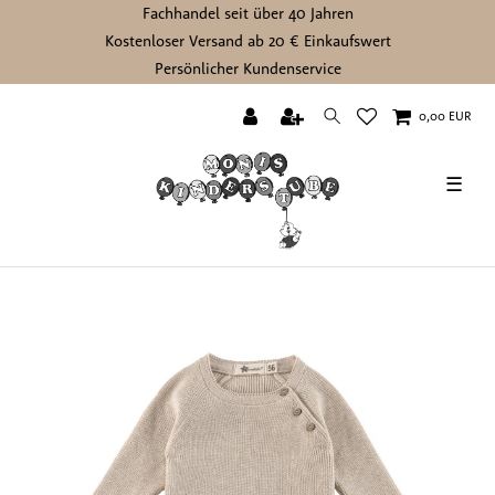
Fachhandel seit über 40 Jahren
Kostenloser Versand ab 20 € Einkaufswert
Persönlicher Kundenservice
0,00 EUR
☰