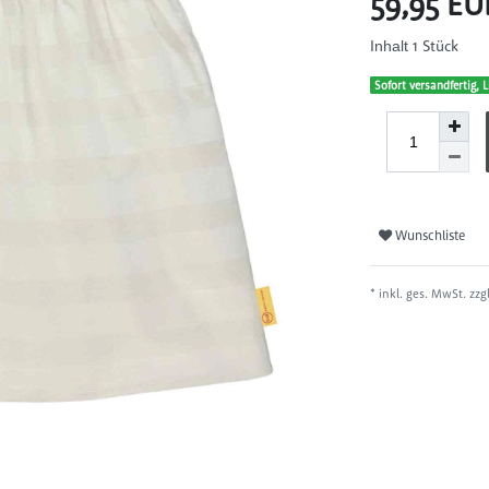
59,95 E
1
Stück
Inhalt
Sofort versandfertig, L
Wunschliste
* inkl. ges. MwSt. zzg