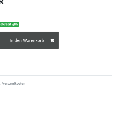
UR
ieferzeit 48h
In den Warenkorb
l.
Versandkosten