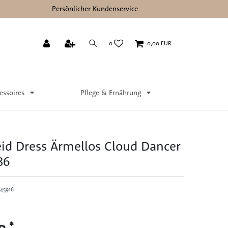
Persönlicher Kundenservice
0
0,00 EUR
essoires
Pflege & Ernährung
eid Dress Ärmellos Cloud Dancer
86
45916
*