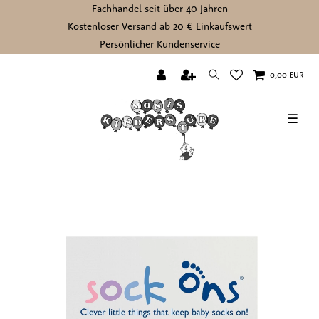
Fachhandel seit über 40 Jahren
Kostenloser Versand ab 20 € Einkaufswert
Persönlicher Kundenservice
0,00 EUR
☰