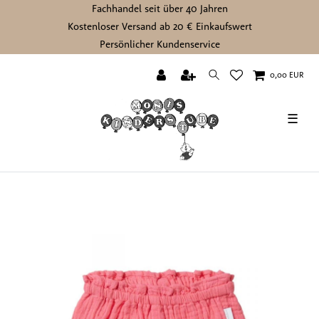
Fachhandel seit über 40 Jahren
Kostenloser Versand ab 20 € Einkaufswert
Persönlicher Kundenservice
0,00 EUR
☰