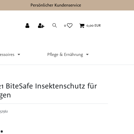
Persönlicher Kundenservice
0
0,00 EUR
essoires
Pflege & Ernährung
1 BiteSafe Insektenschutz für
gen
57562
*