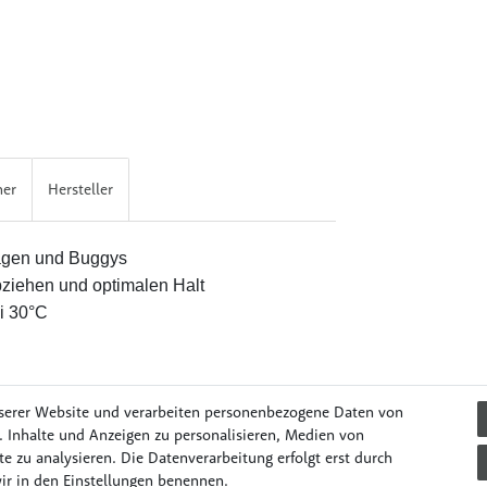
her
Hersteller
wagen und Buggys
ziehen und optimalen Halt
i 30°C
serer Website und verarbeiten personenbezogene Daten von
. Inhalte und Anzeigen zu personalisieren, Medien von
e zu analysieren. Die Datenverarbeitung erfolgt erst durch
il & Unterwegs
Lernen & Spielen
Mode & Accessories
Pflege
wir in den Einstellungen benennen.