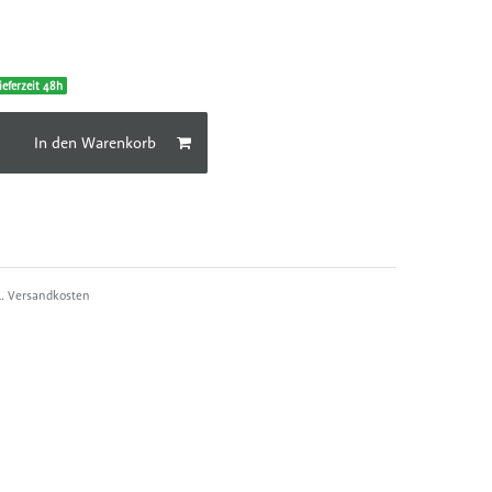
R
ieferzeit 48h
In den Warenkorb
l.
Versandkosten