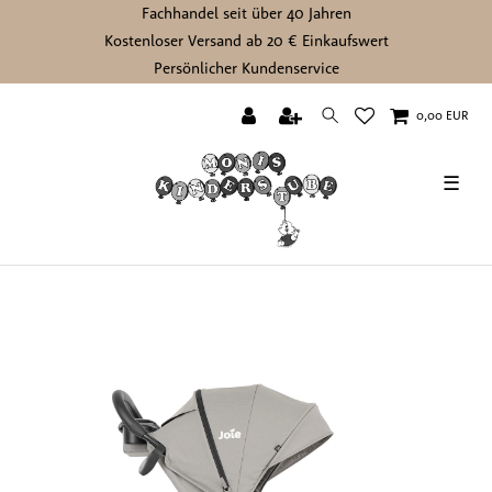
Fachhandel seit über 40 Jahren
Kostenloser Versand ab 20 € Einkaufswert
Persönlicher Kundenservice
0,00 EUR
☰