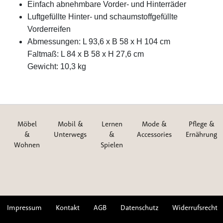
Einfach abnehmbare Vorder- und Hinterräder
Luftgefüllte Hinter- und schaumstoffgefüllte
Vorderreifen
Abmessungen: L 93,6 x B 58 x H 104 cm
Faltmaß: L 84 x B 58 x H 27,6 cm
Gewicht: 10,3 kg
Möbel
Mobil &
Lernen
Mode &
Pflege &
&
Unterwegs
&
Accessories
Ernährung
Wohnen
Spielen
Impressum
Kontakt
AGB
Datenschutz
Widerrufsrecht