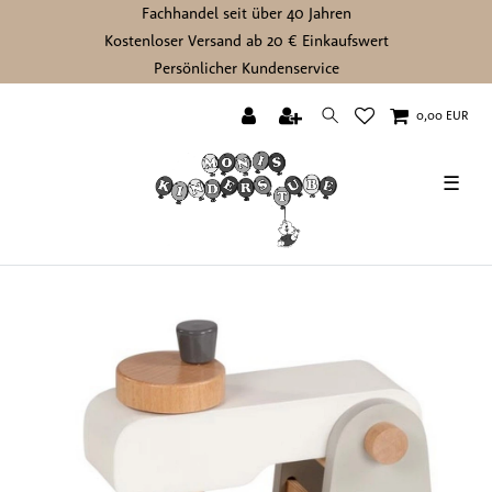
Fachhandel seit über 40 Jahren
Kostenloser Versand ab 20 € Einkaufswert
Persönlicher Kundenservice
0,00 EUR
☰