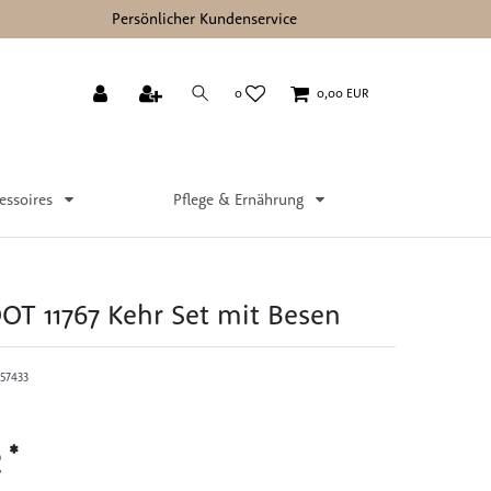
Persönlicher Kundenservice
0
0,00 EUR
essoires
Pflege & Ernährung
T 11767 Kehr Set mit Besen
57433
*
R