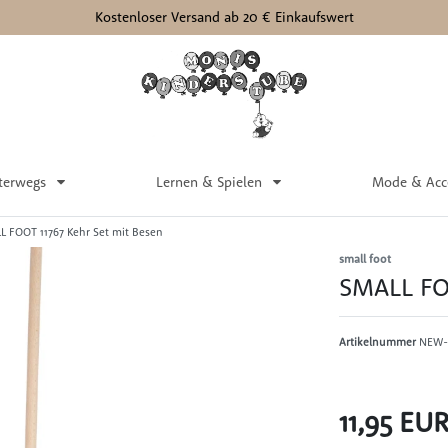
Kostenloser Versand ab 20 € Einkaufswert
terwegs
Lernen & Spielen
Mode & Acc
L FOOT 11767 Kehr Set mit Besen
small foot
SMALL FOO
Artikelnummer
NEW-
11,95 EU