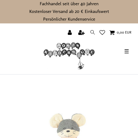
Fachhandel seit über 40 Jahren
Kostenloser Versand ab 20 € Einkaufswert
Persönlicher Kundenservice
0,00 EUR
☰