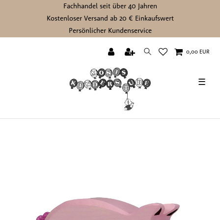
Fachhandel seit über 40 Jahren
Kostenloser Versand ab 20 € Einkaufswert
Persönlicher Kundenservice
0,00 EUR
☰