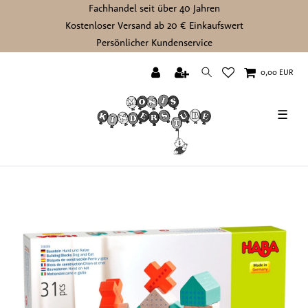
Fachhandel seit über 40 Jahren
Kostenloser Versand ab 20 € Einkaufswert
Persönlicher Kundenservice
0,00 EUR
☰