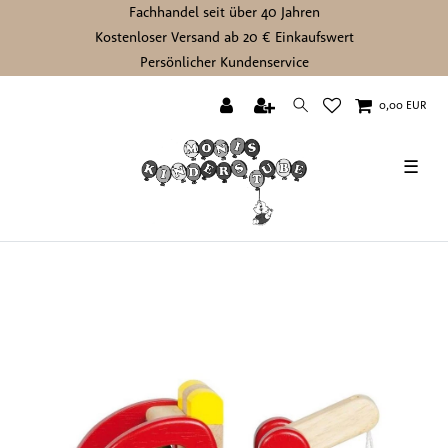
Fachhandel seit über 40 Jahren
Kostenloser Versand ab 20 € Einkaufswert
Persönlicher Kundenservice
0,00 EUR
☰