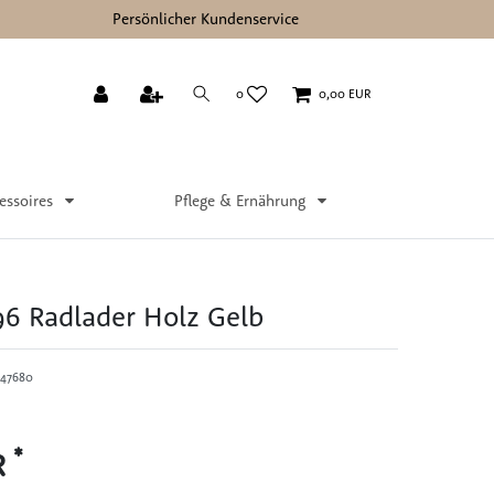
Persönlicher Kundenservice
0
0,00 EUR
essoires
Pflege & Ernährung
6 Radlader Holz Gelb
47680
*
R