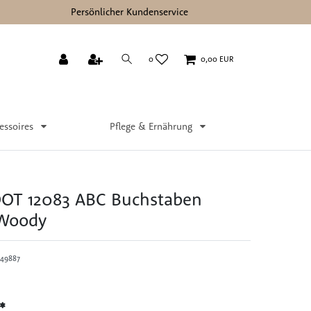
Persönlicher Kundenservice
0
0,00 EUR
essoires
Pflege & Ernährung
OT 12083 ABC Buchstaben
Woody
49887
*