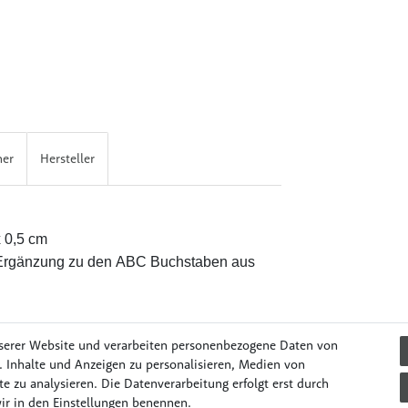
her
Hersteller
x 0,5 cm
 Ergänzung zu den ABC Buchstaben aus
serer Website und verarbeiten personenbezogene Daten von
. Inhalte und Anzeigen zu personalisieren, Medien von
e zu analysieren. Die Datenverarbeitung erfolgt erst durch
il & Unterwegs
Lernen & Spielen
Mode & Accessories
Pflege
wir in den Einstellungen benennen.