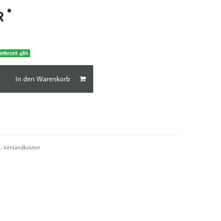
*
UR
ieferzeit 48h
In den Warenkorb
l.
Versandkosten