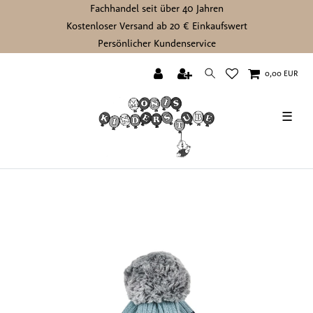
Fachhandel seit über 40 Jahren
Kostenloser Versand ab 20 € Einkaufswert
Persönlicher Kundenservice
0,00 EUR
☰